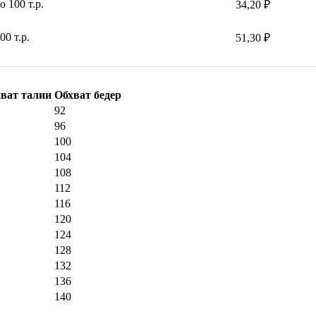
 100 т.р.
34,20 ₽
0 т.р.
51,30 ₽
ват талии
Обхват бедер
92
96
100
104
108
112
116
120
124
128
132
136
140