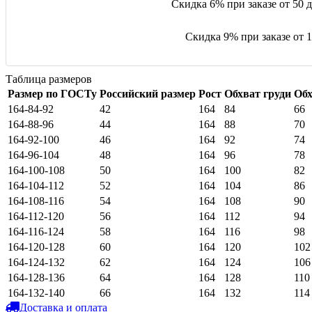
Скидка 6% при заказе от 50 до
Скидка 9% при заказе от 10
Таблица размеров
Размер по ГОСТу
Российский размер
Рост
Обхват груди
Обх
164-84-92
42
164
84
66
164-88-96
44
164
88
70
164-92-100
46
164
92
74
164-96-104
48
164
96
78
164-100-108
50
164
100
82
164-104-112
52
164
104
86
164-108-116
54
164
108
90
164-112-120
56
164
112
94
164-116-124
58
164
116
98
164-120-128
60
164
120
102
164-124-132
62
164
124
106
164-128-136
64
164
128
110
164-132-140
66
164
132
114
Доставка и оплата