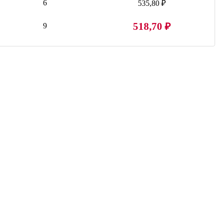
6
535,80 ₽
518,70 ₽
9