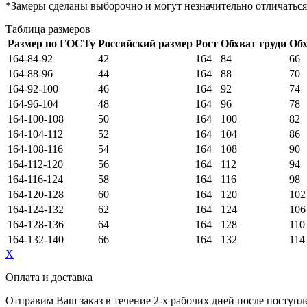
*Замеры сделаны выборочно и могут незначительно отличаться
Таблица размеров
Размер по ГОСТу
Российский размер
Рост
Обхват груди
Обх
164-84-92
42
164
84
66
164-88-96
44
164
88
70
164-92-100
46
164
92
74
164-96-104
48
164
96
78
164-100-108
50
164
100
82
164-104-112
52
164
104
86
164-108-116
54
164
108
90
164-112-120
56
164
112
94
164-116-124
58
164
116
98
164-120-128
60
164
120
102
164-124-132
62
164
124
106
164-128-136
64
164
128
110
164-132-140
66
164
132
114
X
Оплата и доставка
Отправим Ваш заказ в течение 2-х рабочих дней после поступ