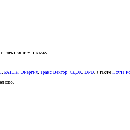
 в электронном письме.
Т
,
РАТЭК
,
Энергия
,
Транс-Вектор
,
СДЭК
,
DPD
, а также
Почта Р
ваново.